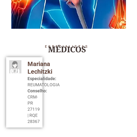
MÉDICOS
ESPECIALISTAS
Mariana
Lechitzki
Especialidade:
REUMATOLOGIA
Conselho:
CRM-
PR
27119
| RQE
28367