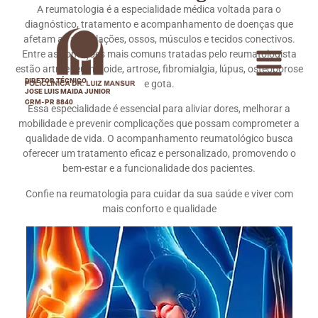
A reumatologia é a especialidade médica voltada para o
diagnóstico, tratamento e acompanhamento de doenças que
afetam as articulações, ossos, músculos e tecidos conectivos.
Entre as condições mais comuns tratadas pelo reumatologista
estão artrite reumatoide, artrose, fibromialgia, lúpus, osteoporose
DIRETOR TÉCNICO
e gota.
JOSE LUIS MAIDA JUNIOR
CRM-PR 8840
Essa especialidade é essencial para aliviar dores, melhorar a
mobilidade e prevenir complicações que possam comprometer a
qualidade de vida. O acompanhamento reumatológico busca
oferecer um tratamento eficaz e personalizado, promovendo o
bem-estar e a funcionalidade dos pacientes.
Confie na reumatologia para cuidar da sua saúde e viver com
mais conforto e qualidade