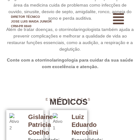
área da medicina cuida de problemas como infecções de
ouvido, sinusite, desvio de septo, amigdalite, ronco, apneia do
DIRETOR TÉCNICO
sono e perda auditiva.
JOSE LUIS MAIDA JUNIOR
CRM-PR 8840
Além de tratar doenças, o otorrinolaringologista também ajuda a
prevenir complicações e melhorar a qualidade de vida ao
restaurar funções essenciais, como a audição, a respiração e a
deglutição.
Conte com a otorrinolaringologia para cuidar da sua saúde
com excelência e atenção.
MÉDICOS
ESPECIALISTAS
Gislaine
Luiz
Patricia
Eduardo
Coelho
Nercolini
Especialidade:
Especialidade: