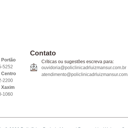
Contato
 Portão
Críticas ou sugestões escreva para:
5-5252
ouvidoria@policlinicadrluizmansur.com.br
 Centro
atendimento@policlinicadrluizmansur.com
2-2200
 Xaxim
0-1060