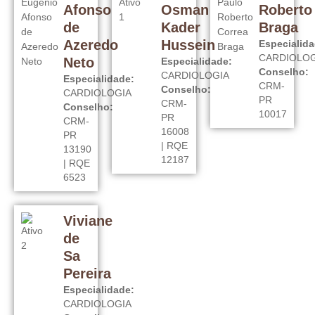
Afonso
Osman
Roberto
de
Kader
Braga
Azeredo
Hussein
Especialida
CARDIOLOG
Neto
Especialidade:
Conselho:
CARDIOLOGIA
Especialidade:
CRM-
Conselho:
CARDIOLOGIA
PR
CRM-
Conselho:
10017
PR
CRM-
16008
PR
| RQE
13190
12187
| RQE
6523
Viviane
de
Sa
Pereira
Especialidade:
CARDIOLOGIA